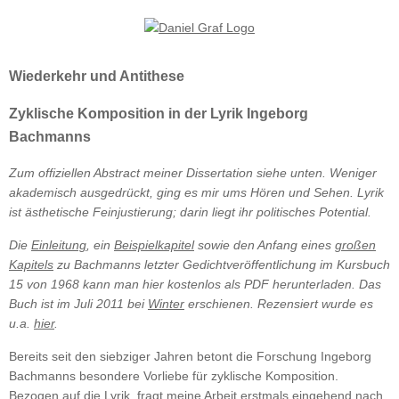
Wiederkehr und Antithese
Zyklische Komposition in der Lyrik Ingeborg
Bachmanns
Zum offiziellen Abstract meiner Dissertation siehe unten. Weniger
akademisch ausgedrückt, ging es mir ums Hören und Sehen. Lyrik
ist ästhetische Feinjustierung; darin liegt ihr politisches Potential.
Die
Einleitung
,
ein
Beispielkapitel
sowie den Anfang eines
großen
Kapitels
zu Bachmanns letzter Gedichtveröffentlichung im Kursbuch
15 von 1968 kann man hier kostenlos als PDF herunterladen.
Das
Buch ist im Juli 2011 bei
Winter
erschienen
. Rezensiert wurde es
u.a.
hier
.
Bereits seit den siebziger Jahren betont die Forschung Ingeborg
Bachmanns besondere Vorliebe für zyklische Komposition.
Bezogen auf die Lyrik, fragt meine Arbeit erstmals eingehend nach