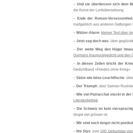
–
Und sie überliessen sich dem 
die Kunst der Lyrikübersetzung.
–
Ende der Roman-Versessenheit
maßgeblich aus anderen Gattungen s
–
Wälzer-Alarm
:
kleiner Text über r
–
Jetzt sag doch was
: über geglück
–
Der weite Weg den Hügel hinau
Gormans Inauguralgedicht und den Ü
–
In diesen Zeilen bricht der Kri
Gedichtband «Frieden ohne Krieg»
–
Sätze wie böse Leuchtfische
: übe
–
Der Triumph
: über Salman Rushd
–
Wie viel Patriarchat steckt in der
Literaturbetrieb
–
Die Schweiz ist kein viersprach
längst viel grösser ist.
–
Wir sind noch längst nicht postkol
–
Nix Styx
: zum
100. Geburtstag von