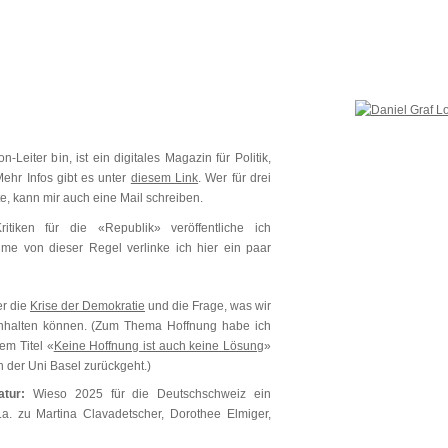
n-Leiter bin, ist ein digitales Magazin für Politik,
 Mehr Infos gibt es unter
diesem Link
. Wer für drei
, kann mir auch eine Mail schreiben.
itiken für die «Republik» veröffentliche ich
me von dieser Regel verlinke ich hier ein paar
r die
Krise der Demokratie
und die Frage, was wir
enhalten können. (Zum Thema Hoffnung habe ich
em Titel «
Keine Hoffnung ist auch keine Lösung
»
n der Uni Basel zurückgeht.)
tur:
Wieso 2025 für die Deutschschweiz ein
u.a. zu Martina Clavadetscher, Dorothee Elmiger,