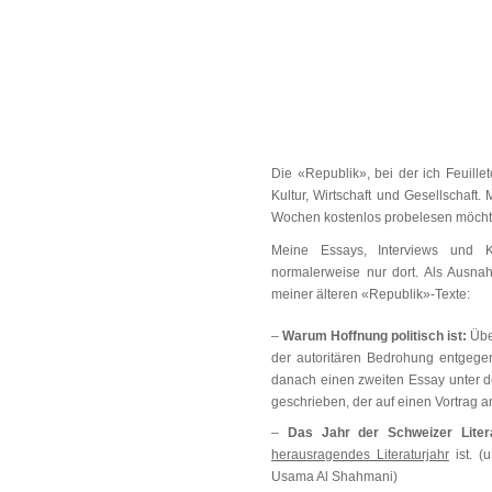
Die «Republik», bei der ich Feuilleto
Kultur, Wirtschaft und Gesellschaft.
Wochen kostenlos probelesen möchte
Meine Essays, Interviews und Kr
normalerweise nur dort. Als Ausnah
meiner älteren «Republik»-Texte:
–
Warum Hoffnung politisch ist:
Übe
der autoritären Bedrohung entgeg
danach einen zweiten Essay unter d
geschrieben, der auf einen Vortrag a
–
Das Jahr der Schweizer Litera
herausragendes Literaturjahr
ist. (
Usama Al Shahmani)